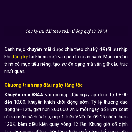
Chu kỳ ưu đãi theo tuần tháng quý từ 88AA
Danh mục
khuyến mãi
được chia theo chu kỳ để tối ưu nhịp
khi
đăng ký
tài khoản mới và quản trị ngân sách. Mỗi chương
trình có mục tiêu riêng, tạo sự đa dạng mà vẫn giữ cấu trúc
nhất quán.
Chương trình nạp đầu ngày tăng tốc
Khuyến mãi 88AA
với gói nạp đầu ngày áp dụng từ 08:00
đến 10:00, khuyến khích khởi động sớm. Tỷ lệ thưởng dao
động 8–12%, giới hạn 200.000 VND mỗi ngày để kiểm soát
rủi ro ngân sách. Ví dụ, nạp 1 triệu VND lúc 09:15 nhận thêm
120K, kèm điều kiện quay vòng 12 lần. Khung giờ cố định
tạo thói quen, đồng thời tăng hiệu quả phân bổ dòng tiền