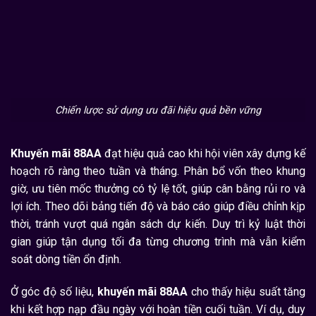
Chiến lược sử dụng ưu đãi hiệu quả bền vững
Khuyến mãi 88AA
đạt hiệu quả cao khi hội viên xây dựng kế
hoạch rõ ràng theo tuần và tháng. Phân bổ vốn theo khung
giờ, ưu tiên mốc thưởng có tỷ lệ tốt, giúp cân bằng rủi ro và
lợi ích. Theo dõi bảng tiến độ và báo cáo giúp điều chỉnh kịp
thời, tránh vượt quá ngân sách dự kiến. Duy trì kỷ luật thời
gian giúp tận dụng tối đa từng chương trình mà vẫn kiểm
soát dòng tiền ổn định.
Ở góc độ số liệu,
khuyến mãi 88AA
cho thấy hiệu suất tăng
khi kết hợp nạp đầu ngày với hoàn tiền cuối tuần. Ví dụ, duy