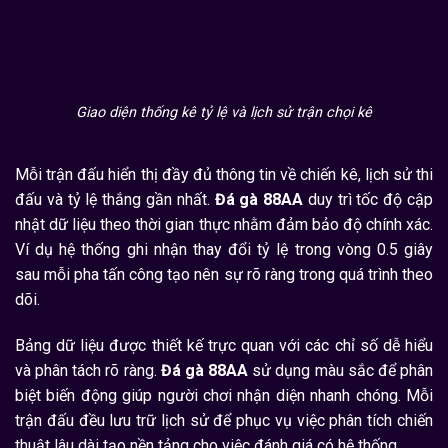
Giao diện thống kê tỷ lệ và lịch sử trận chọi kê
Mỗi trận đấu hiển thị đầy đủ thông tin về chiến kê, lịch sử thi
đấu và tỷ lệ thắng gần nhất.
Đá gà 88AA
duy trì tốc độ cập
nhật dữ liệu theo thời gian thực nhằm đảm bảo độ chính xác.
Ví dụ hệ thống ghi nhận thay đổi tỷ lệ trong vòng 0.5 giây
sau mỗi pha tấn công tạo nên sự rõ ràng trong quá trình theo
dõi.
Bảng dữ liệu được thiết kế trực quan với các chỉ số dễ hiểu
và phân tách rõ ràng.
Đá gà 88AA
sử dụng màu sắc để phân
biệt biến động giúp người chơi nhận diện nhanh chóng. Mỗi
trận đấu đều lưu trữ lịch sử để phục vụ việc phân tích chiến
thuật lâu dài tạo nền tảng cho việc đánh giá có hệ thống.