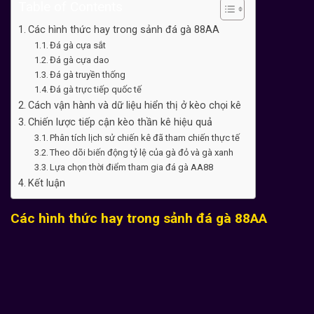
Table of Contents
Các hình thức hay trong sảnh đá gà 88AA
Đá gà cựa sắt
Đá gà cựa dao
Đá gà truyền thống
Đá gà trực tiếp quốc tế
Cách vận hành và dữ liệu hiển thị ở kèo chọi kê
Chiến lược tiếp cận kèo thần kê hiệu quả
Phân tích lịch sử chiến kê đã tham chiến thực tế
Theo dõi biến động tỷ lệ của gà đỏ và gà xanh
Lựa chọn thời điểm tham gia đá gà AA88
Kết luận
Các hình thức hay trong sảnh đá gà 88AA