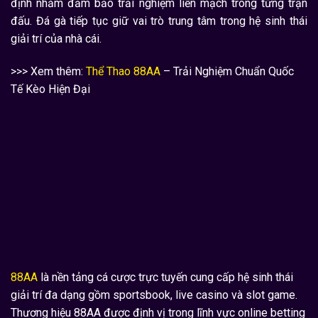
định nhằm đảm bảo trải nghiệm liền mạch trong từng trận
đấu. Đá gà tiếp tục giữ vai trò trung tâm trong hệ sinh thái
giải trí của nhà cái.
>>> Xem thêm:
Thể Thao 88AA
– Trải Nghiệm Chuẩn Quốc
Tế Kèo Hiện Đại
88AA
là nền tảng cá cược trực tuyến cung cấp hệ sinh thái
giải trí đa dạng gồm sportsbook, live casino và slot game.
Thương hiệu 88AA được định vị trong lĩnh vực online betting