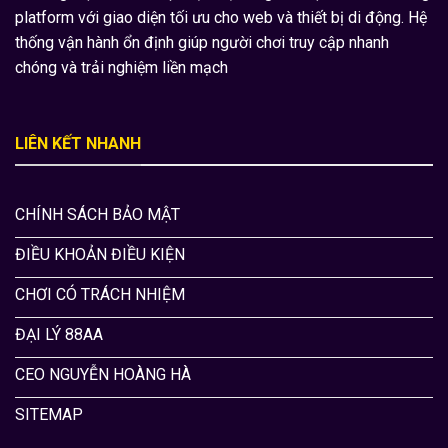
platform với giao diện tối ưu cho web và thiết bị di động. Hệ
thống vận hành ổn định giúp người chơi truy cập nhanh
chóng và trải nghiệm liền mạch
LIÊN KẾT NHANH
CHÍNH SÁCH BẢO MẬT
ĐIỀU KHOẢN ĐIỀU KIỆN
CHƠI CÓ TRÁCH NHIỆM
ĐẠI LÝ 88AA
CEO NGUYỄN HOÀNG HÀ
SITEMAP